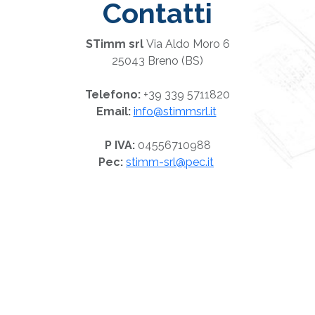
Contatti
STimm srl
Via Aldo Moro 6
25043 Breno (BS)
Telefono:
+39 339 5711820
Email:
info@stimmsrl.it
P IVA:
04556710988
Pec:
stimm-srl@pec.it