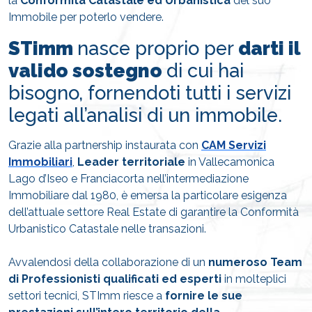
la
Conformità Catastale ed Urbanistica
del suo
Immobile per poterlo vendere.
STimm
nasce proprio per
darti il
valido sostegno
di cui hai
bisogno, fornendoti tutti i servizi
legati all’analisi di un immobile.
Grazie alla partnership instaurata con
CAM Servizi
Immobiliari
,
Leader territoriale
in Vallecamonica
Lago d’Iseo e Franciacorta nell’intermediazione
Immobiliare dal 1980, è emersa la particolare esigenza
dell’attuale settore Real Estate di garantire la Conformità
Urbanistico Catastale nelle transazioni.
Avvalendosi della collaborazione di un
numeroso Team
di Professionisti qualificati ed esperti
in molteplici
settori tecnici, STImm riesce a
fornire le sue